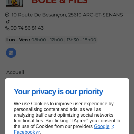
10 Route De Besançon,
25610
ARC-ET-SENANS
09 74 56 81 43
Lun - Ven :
08h00 - 12h00 | 13h30 - 18h00
Accueil
Contactez-nous
Your privacy is our priority
Mentions légales
Plan du site
We use Cookies to improve user experience by
personalising content and ads, as well as
analyzing traffic and optimizing social networks
functionalities. By clicking "I Agree" you consent to
the use of Cookies from our providers
Google
Haut de page
Facebook
.