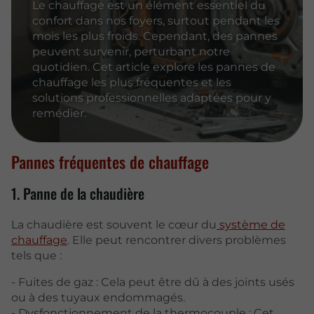
Le chauffage est un élément essentiel du
confort dans nos foyers, surtout pendant les
mois les plus froids. Cependant, des pannes
peuvent survenir, perturbant notre
quotidien. Cet article explore les pannes de
chauffage les plus fréquentes et les
solutions professionnelles adaptées pour y
remédier.
Pannes fréquentes de chauffage
1. Panne de la chaudière
La chaudière est souvent le cœur du
système de
chauffage
. Elle peut rencontrer divers problèmes
tels que :
- Fuites de gaz : Cela peut être dû à des joints usés
ou à des tuyaux endommagés.
- Dysfonctionnement de la thermocouple : Cet